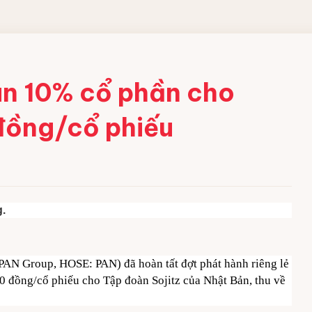
 CÔNG
án 10% cổ phần cho
 đồng/cổ phiếu
ềm
 acid
bột
g.
ng nghiệp
AN Group, HOSE: PAN) đã hoàn tất đợt phát hành riêng lẻ
000 đồng/cổ phiếu cho Tập đoàn Sojitz của Nhật Bản, thu về