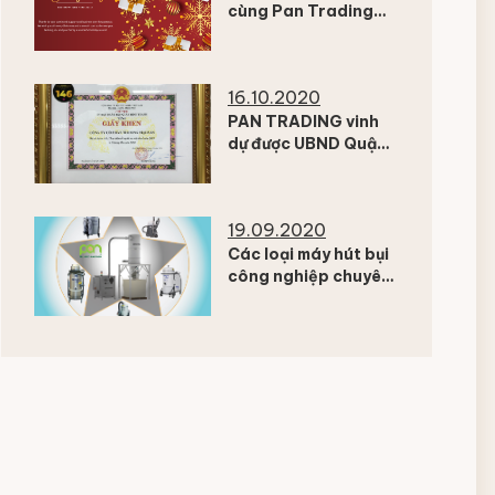
cùng Pan Trading
JSC
16.10.2020
PAN TRADING vinh
dự được UBND Quận
Bình Thạnh tuyên
dương “Doanh
nghiệp đồng hành –
19.09.2020
phát triển” năm
2020
Các loại máy hút bụi
công nghiệp chuyên
dụng trong công
nghiệp