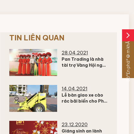
arrow_forward_ios
TIN LIÊN QUAN
Sáº£n pháº©m khÃ¡c
28.04.2021
Pan Trading là nhà
tài trợ Vàng Hội nghị
Môi trường đô thị và
Khu công nghiệp khu
vực miền Nam
14.04.2021
Lễ bàn giao xe cào
rác bãi biển cho Phú
Quốc, Nha Trang và
Đà Nẵng
23.12.2020
Giáng sinh an lành