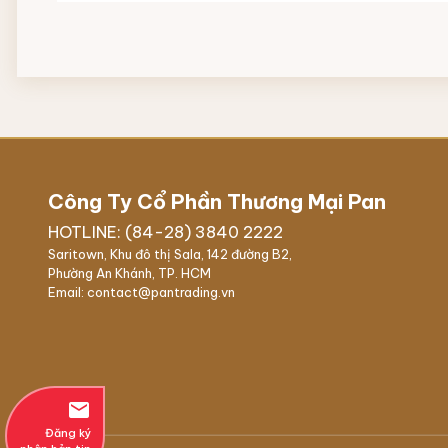
Công Ty Cổ Phần Thương Mại Pan
HOTLINE: (84-28) 3840 2222
Saritown, Khu đô thị Sala, 142 đường B2,
Phường An Khánh, TP. HCM
Email: contact@pantrading.vn
email
Đăng ký