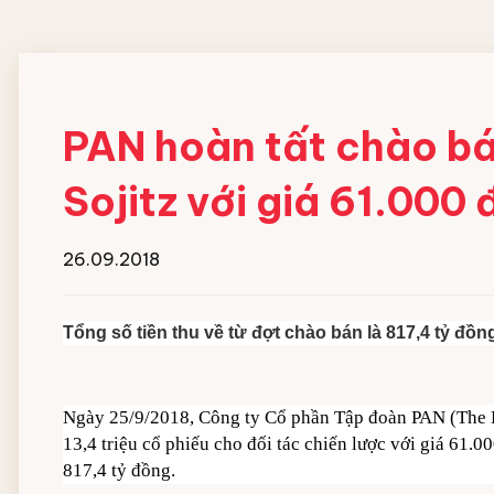
Đội ngũ nhân viên
MÁY HOÀN THIỆN ĐỒ
HOÁ CHẤT GIẶT
VẢI CN
NGHIỆP
PAN hoàn tất chào b
Máy gấp xếp đồ vải công nghiệp
Chất giặt chính
Sojitz với giá 61.000
IPSO
Chất gia tăng độ ki
Chất tẩy trắng
Chất trung hòa gốc
26.09.2018
Chất xả vải
Xà bông giặt dạng 
Tổng số tiền thu về từ đợt chào bán là 817,4 tỷ đồn
Hóa chất hồ vải Cô
Ngày 25/9/2018, Công ty Cổ phần Tập đoàn PAN (The P
13,4 triệu cổ phiếu cho đối tác chiến lược với giá 61.
817,4 tỷ đồng.