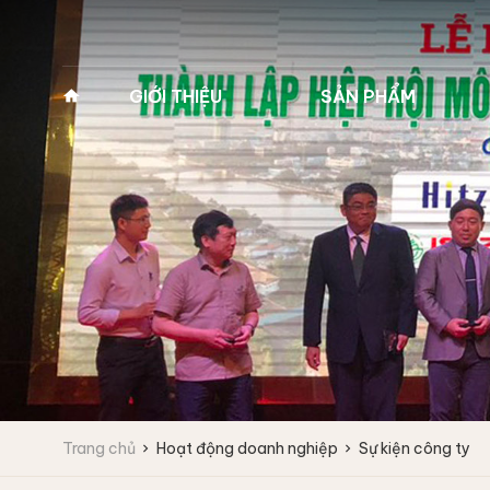
GIỚI THIỆU
SẢN PHẨM
Về Pan Trading
MÁY GIẶT VẮT CÔNG
MÁY GIẶT Y TẾ 2
NGHIỆP
(MÁY GIẶT BỆNH 
Lịch sử hình thành
Máy giặt công nghiệp
Máy giặt y tế 2 cửa
Tầm nhìn - Sứ mệnh
Fagor
Máy giặt y tế 2 cửa
Giá trị cốt lõi
Máy giặt vắt tốc độ cao
Máy giặt vắt tốc độ trung bình
Lĩnh vực kinh doanh
Máy giặt công nghiệp
IPSO
Vì sao chọn chúng tôi
Trang chủ
Hoạt động doanh nghiệp
Sự kiện công ty
Máy giặt vắt tốc độ cao
Đối tác
Máy giặt vắt tốc độ trung bình