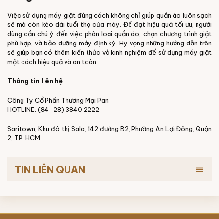
Việc sử dụng máy giặt đúng cách không chỉ giúp quần áo luôn sạch
sẽ mà còn kéo dài tuổi thọ của máy. Để đạt hiệu quả tối ưu, người
dùng cần chú ý đến việc phân loại quần áo, chọn chương trình giặt
phù hợp, và bảo dưỡng máy định kỳ. Hy vọng những hướng dẫn trên
sẽ giúp bạn có thêm kiến thức và kinh nghiệm để sử dụng máy giặt
một cách hiệu quả và an toàn.
Thông tin liên hệ
Công Ty Cổ Phần Thương Mại Pan
HOTLINE: (84-28) 3840 2222
Saritown, Khu đô thị Sala, 142 đường B2, Phường An Lợi Đông, Quận
2, TP. HCM
TIN LIÊN QUAN
list