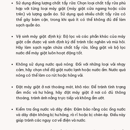
Sử dụng đúng lượng chất tẩy rửa: Chọn loại chất tẩy rửa phù
hợp với từng loại máy giặt (máy giặt cửa ngang hoặc cửa
trên) và lượng quần áo. Sử dụng quá nhiều chất tẩy rửa có
thể gây bám cặn, trong khi quá ít có thể không đủ để làm
sạch quần áo.
Vệ sinh máy giặt định kỳ: Bộ lọc và các phần khác của máy
giặt cần được vệ sinh định kỳ để tránh tắc nghẽn và mùi hôi.
Hãy làm sạch ngăn chứa chất tẩy rửa, lồng giặt và bộ lọc
nước để máy giặt luôn hoạt động tốt.
Không sử dụng nước quá nóng: Đối với những loại vải nhạy
cảm, hãy chọn chế độ giặt nước lạnh hoặc nước ấm. Nước quá
nóng có thể làm co rút hoặc hỏng vải.
Đặt máy giặt ở nơi thoáng mát, khô ráo: Để tránh tình trạng
ẩm mốc và hư hỏng, hãy đặt máy giặt ở nơi có đủ thông
thoáng, tránh ánh nắng trực tiếp và không ẩm ướt.
Kiểm tra ống nước và dây điện: Đảm bảo rằng các ống nước
và dây điện không bị hư hỏng, rò rỉ hoặc bị chèn ép. Điều này
giúp tránh các nguy cơ về điện và nước.