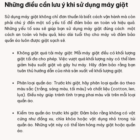
Những điều cần lưu ý khi sử dụng máy giặt
Sử dụng máy giặt không chỉ đơn thuần là biết cách vận hành mà còn
phải chú ý đến một số yếu tố để đảm bảo an toàn và hiệu quả.
Những yếu tố sau sẽ giúp bạn sử dụng máy giặt đúng cách một
cách an toàn và hiệu quả, kéo dài tuổi thọ cho máy và đảm bảo
quần áo luôn được giặt sạch sẽ.
Không giặt quá tải máy giặt: Mỗi máy giặt đều có khối lượng
giặt tối đa cho phép. Việc vượt quá khối lượng này có thể làm
giảm hiệu suất giặt và gây hư máy. Hãy đảm bảo rằng bạn
tuân thủ hướng dẫn của nhà sản xuất về khối lượng giặt.
Phân loại quần áo: Trước khi giặt, hãy phân loại quần áo theo
màu sắc (trắng, sáng màu, tối màu) và chất liệu (cotton, len,
lụa). Điều này giúp tránh tình trạng phai màu vải trên mỗi loại
quần áo.
Kiểm tra quần áo trước khi giặt: Đảm bảo rằng không có vật
cứng như đồng xu, chìa khóa hoặc vật dụng nhỏ trong túi
quần áo. Những vật này có thể làm hỏng máy giặt hoặc quần
áo.