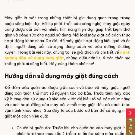
Máy giặt là một trong những thiết bị gia dụng quan trọng trong
cuộc sống hiện đại. Với sự phát triển của công nghệ, máy giặt ngày
càng được cải tiến với nhiều tính năng hiện đại, giúp tiết kiệm thời
gian và công sức cho người sử dụng. Mỗi loại máy giặt có cách thức
hoạt động khác nhau. Do đó, để máy giặt hoạt động hiệu quả và ổn
định, người dùng cần sử dụng đúng cách và bảo dưỡng thường
xuyên. Trong bài viết này, chúng tôi sẽ giải thích và chi tiết về
cách
hướng dẫn sử dụng máy giặt
, những điều cần lưu ý cẩn thận mà
không phải ai cũng biết. Hãy cùng khám phá nhé!
Hướng dẫn sử dụng máy giặt đúng cách
Để đảm bảo quần áo được giặt sạch và bảo vệ máy giặt, người
dùng cần tuân thủ một số nguyên tắc cơ bản. Trước tiên, hãy đọc
kỹ hướng dẫn sử dụng từ nhà sản xuất để hiểu rõ về các chức năng
và cách hoạt động của máy bởi vì mỗi máy giặt đều có cách thức
vận hành khác nhau. Sau đây là các bước cơ bản để sử dụng máy
arrow_forward_ios
Sáº£n pháº©m khÃ¡c
giặt một cách hiệu quả:
Chuẩn bị quần áo: Trước khi cho quần áo vào máy giặt, hãy
phân loại theo màu sắc ( trắng, quần áo sáng màu, quần áo