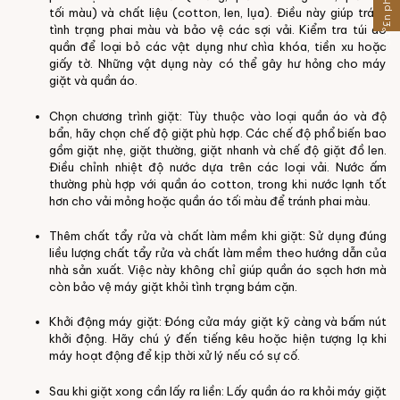
tối màu) và chất liệu (cotton, len, lụa). Điều này giúp tránh
tình trạng phai màu và bảo vệ các sợi vải. Kiểm tra túi áo
quần để loại bỏ các vật dụng như chìa khóa, tiền xu hoặc
giấy tờ. Những vật dụng này có thể gây hư hỏng cho máy
giặt và quần áo.
Chọn chương trình giặt: Tùy thuộc vào loại quần áo và độ
bẩn, hãy chọn chế độ giặt phù hợp. Các chế độ phổ biến bao
gồm giặt nhẹ, giặt thường, giặt nhanh và chế độ giặt đồ len.
Điều chỉnh nhiệt độ nước dựa trên các loại vải. Nước ấm
thường phù hợp với quần áo cotton, trong khi nước lạnh tốt
hơn cho vải mỏng hoặc quần áo tối màu để tránh phai màu.
Thêm chất tẩy rửa và chất làm mềm khi giặt: Sử dụng đúng
liều lượng chất tẩy rửa và chất làm mềm theo hướng dẫn của
nhà sản xuất. Việc này không chỉ giúp quần áo sạch hơn mà
còn bảo vệ máy giặt khỏi tình trạng bám cặn.
Khởi động máy giặt: Đóng cửa máy giặt kỹ càng và bấm nút
khởi động. Hãy chú ý đến tiếng kêu hoặc hiện tượng lạ khi
máy hoạt động để kịp thời xử lý nếu có sự cố.
Sau khi giặt xong cần lấy ra liền: Lấy quần áo ra khỏi máy giặt