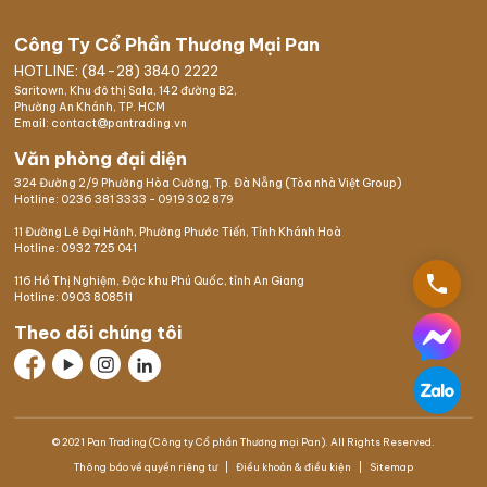
Công Ty Cổ Phần Thương Mại Pan
HOTLINE: (84-28) 3840 2222
Saritown, Khu đô thị Sala, 142 đường B2,
Phường An Khánh, TP. HCM
Email: contact@pantrading.vn
Văn phòng đại diện
324 Đường 2/9 Phường Hòa Cường, Tp. Đà Nẵng (Tòa nhà Việt Group)
Hotline:
0236 381 3333
-
0919 302 879
11 Đường Lê Đại Hành, Phường Phước Tiến, Tỉnh Khánh Hoà
Hotline:
0932 725 041
phone
116 Hồ Thị Nghiệm,
Đặc khu Phú Quốc
, tỉnh An Giang
Hotline:
0903 808511
Theo dõi chúng tôi
© 2021 Pan Trading (Công ty Cổ phần Thương mại Pan). All Rights Reserved.
Thông báo về quyền riêng tư
Điều khoản & điều kiện
Sitemap